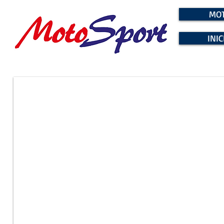
MOT
INIC